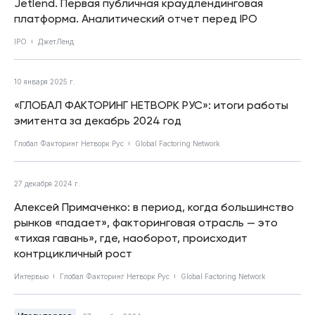
Jetlend. Первая публичная краудлендинговая
платформа. Аналитический отчет перед IPO
IPO
ДжетЛенд
10 января 2025 г.
«ГЛОБАЛ ФАКТОРИНГ НЕТВОРК РУС»: итоги работы
эмитента за декабрь 2024 год
Глобал Факторинг Нетворк Рус
Global Factoring Network
27 декабря 2024 г.
Алексей Примаченко: в период, когда большинство
рынков «падает», факторинговая отрасль — это
«тихая гавань», где, наоборот, происходит
контрцикличный рост
Интервью
Глобал Факторинг Нетворк Рус
Global Factoring Network