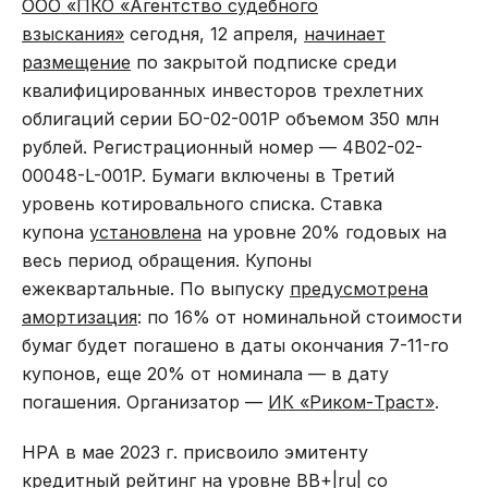
ООО «ПКО «Агентство судебного
взыскания»
сегодня, 12 апреля,
начинает
размещение
по закрытой подписке среди
квалифицированных инвесторов трехлетних
облигаций серии БО-02-001P объемом 350 млн
рублей. Регистрационный номер — 4B02-02-
00048-L-001P. Бумаги включены в Третий
уровень котировального списка. Ставка
купона
установлена
на уровне 20% годовых на
весь период обращения. Купоны
ежеквартальные. По выпуску
предусмотрена
амортизация
: по 16% от номинальной стоимости
бумаг будет погашено в даты окончания 7-11-го
купонов, еще 20% от номинала — в дату
погашения. Организатор —
ИК «Риком-Траст»
.
НРА в мае 2023 г. присвоило эмитенту
кредитный рейтинг на уровне ВB+|ru| со