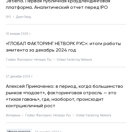
Jetlend. Первая публичная краудлендинговая
платформа. Аналитический отчет перед IPO
IPO
ДжетЛенд
10 января 2025 г.
«ГЛОБАЛ ФАКТОРИНГ НЕТВОРК РУС»: итоги работы
эмитента за декабрь 2024 год
Глобал Факторинг Нетворк Рус
Global Factoring Network
27 декабря 2024 г.
Алексей Примаченко: в период, когда большинство
рынков «падает», факторинговая отрасль — это
«тихая гавань», где, наоборот, происходит
контрцикличный рост
Интервью
Глобал Факторинг Нетворк Рус
Global Factoring Network
Итоги торгов
27 декабря 2024 г.