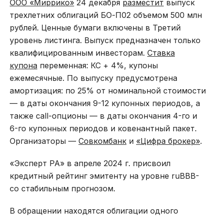
ООО «Миррико»
24 декабря
разместит
выпуск
трехлетних облигаций БО-П02 объемом 500 млн
рублей. Ценные бумаги включены в Третий
уровень листинга. Выпуск предназначен только
квалифицированным инвесторам.
Ставка
купона
переменная: КС + 4%, купоны
ежемесячные. По выпуску предусмотрена
амортизация: по 25% от номинальной стоимости
— в даты окончания 9-12 купонных периодов, а
также сall-опционы — в даты окончания 4-го и
6-го купонных периодов и ковенантный пакет.
Организаторы —
Совкомбанк
и
«Цифра брокер»
.
«Эксперт РА» в апреле 2024 г. присвоил
кредитный рейтинг эмитенту на уровне ruBBB-
со стабильным прогнозом.
В обращении находятся облигации одного