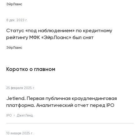
ЭйрЛоанс
8 дек. 2023 г.
Статус «под наблюдением» по кредитному
рейтингу МФК «ЭйрЛоанс» был снят
ЭйрЛоанс
Коротко о главном
25 февраля 2025 г.
Jetlend. Первая публичная краудлендинговая
платформа. Аналитический отчет перед IPO
IPO
ДжетЛенд
10 января 2025 г.