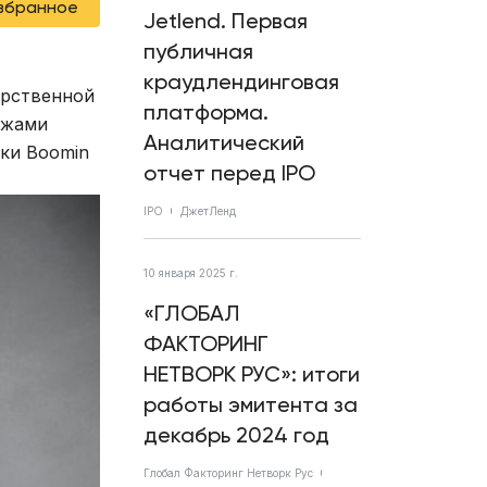
избранное
Jetlend. Первая
публичная
краудлендинговая
арственной
платформа.
ежами
Аналитический
ики Boomin
отчет перед IPO
IPO
ДжетЛенд
10 января 2025 г.
«ГЛОБАЛ
ФАКТОРИНГ
НЕТВОРК РУС»: итоги
работы эмитента за
декабрь 2024 год
Глобал Факторинг Нетворк Рус