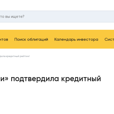
нтов
Поиск облигаций
Календарь инвестора
Сис
дила кредитный рейтинг
ии» подтвердила кредитный