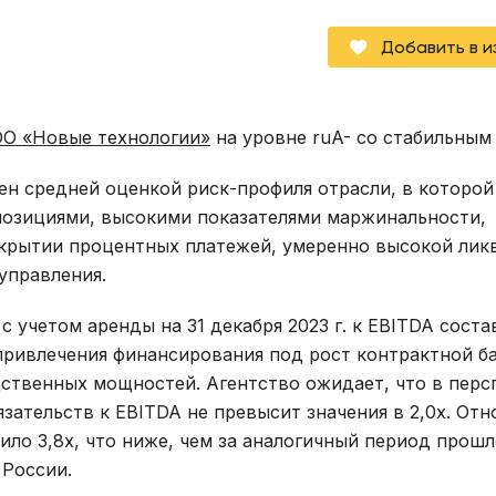
Добавить в 
О «Новые технологии»
на уровне ruA- со стабильным
н средней оценкой риск-профиля отрасли, в которой
позициями, высокими показателями маржинальности,
окрытии процентных платежей, умеренно высокой ли
управления.
 учетом аренды на 31 декабря 2023 г. к EBITDA соста
т привлечения финансирования под рост контрактной б
твенных мощностей. Агентство ожидает, что в перс
зательств к EBITDA не превысит значения в 2,0х. От
ило 3,8х, что ниже, чем за аналогичный период прошл
 России.