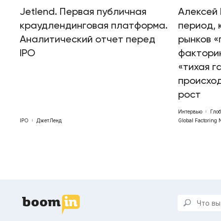
Jetlend. Первая публичная
Алексей 
краудлендинговая платформа.
период, 
Аналитический отчет перед
рынков «
IPO
факторин
«тихая г
происхо
рост
Интервью
Гло
IPO
ДжетЛенд
Global Factoring 