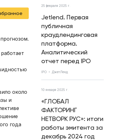
25 февраля 2025 г.
избранное
Jetlend. Первая
публичная
краудлендинговая
 прогнозом.
платформа.
Аналитический
 работает
отчет перед IPO
квидностью
IPO
ДжетЛенд
10 января 2025 г.
вило около
азы и
«ГЛОБАЛ
пективе
ФАКТОРИНГ
ношение
НЕТВОРК РУС»: итоги
ого года
работы эмитента за
декабрь 2024 год