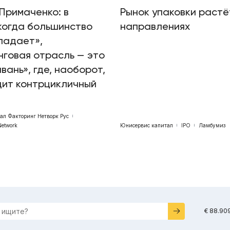
Примаченко: в
Рынок упаковки растё
когда большинство
направлениях
падает»,
говая отрасль — это
авань», где, наоборот,
дит контрцикличный
бал Факторинг Нетворк Рус
Network
Юнисервис капитал
IPO
Ламбумиз
€ 88.90