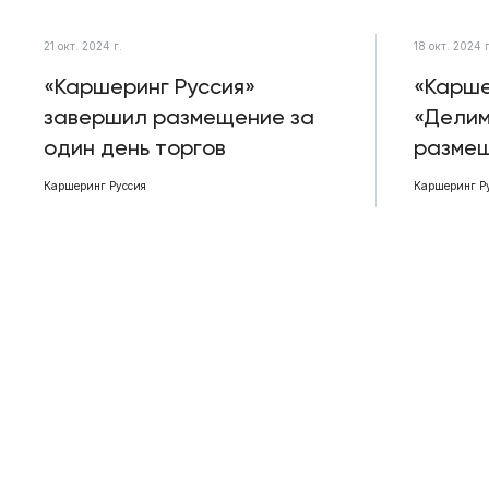
21 окт. 2024 г.
18 окт. 2024 г
«Каршеринг Руссия»
«Карше
завершил размещение за
«Делим
один день торгов
размещ
Каршеринг Руссия
Каршеринг Р