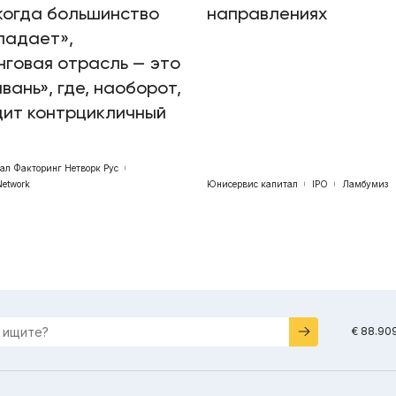
когда большинство
направлениях
падает»,
говая отрасль — это
авань», где, наоборот,
дит контрцикличный
бал Факторинг Нетворк Рус
Network
Юнисервис капитал
IPO
Ламбумиз
€ 88.90