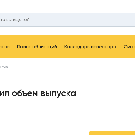
нтов
Поиск облигаций
Календарь инвестора
Сис
ыпуска
ил объем выпуска