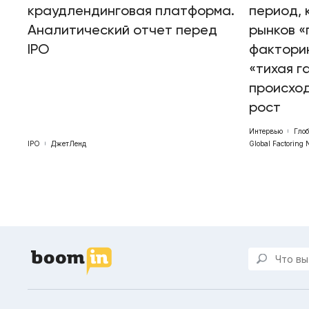
краудлендинговая платформа.
период, 
Аналитический отчет перед
рынков «
IPO
факторин
«тихая г
происхо
рост
Интервью
Гло
IPO
ДжетЛенд
Global Factoring 