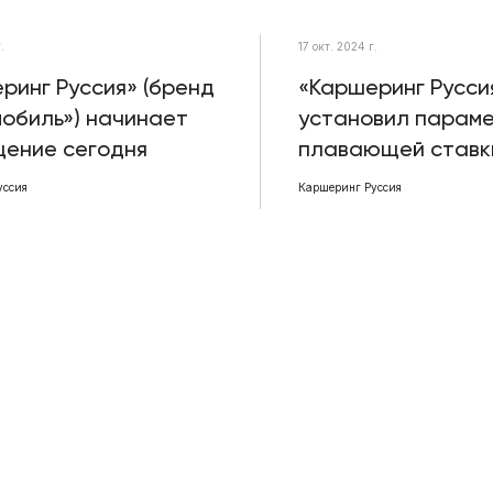
.
17 окт. 2024 г.
ринг Руссия» (бренд
«Каршеринг Русси
обиль») начинает
установил парам
ение сегодня
плавающей ставк
уссия
Каршеринг Руссия