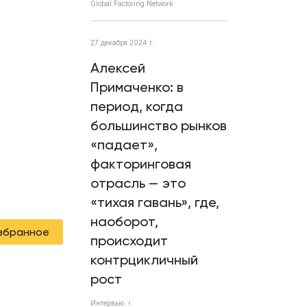
Global Factoring Network
27 декабря 2024 г.
Алексей
Примаченко: в
период, когда
большинство рынков
«падает»,
факторинговая
отрасль — это
«тихая гавань», где,
наоборот,
избранное
происходит
контрцикличный
рост
Интервью