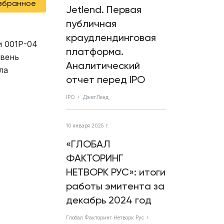
избранное
Jetlend. Первая
публичная
краудлендинговая
и 001Р-04
платформа.
овень
Аналитический
ла
отчет перед IPO
IPO
ДжетЛенд
10 января 2025 г.
«ГЛОБАЛ
ФАКТОРИНГ
НЕТВОРК РУС»: итоги
работы эмитента за
декабрь 2024 год
Глобал Факторинг Нетворк Рус