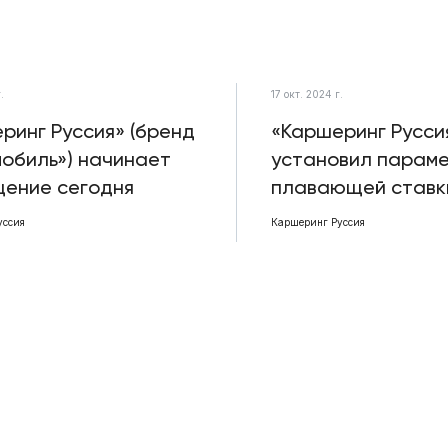
.
17 окт. 2024 г.
ринг Руссия» (бренд
«Каршеринг Русси
обиль») начинает
установил парам
ение сегодня
плавающей ставк
уссия
Каршеринг Руссия