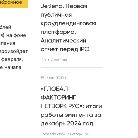
избранное
Jetlend. Первая
публичная
краудлендинговая
блей
платформа.
я) на фоне
Аналитический
мпания
отчет перед IPO
 произойдет
 февраля,
IPO
ДжетЛенд
е начала
10 января 2025 г.
«ГЛОБАЛ
ФАКТОРИНГ
НЕТВОРК РУС»: итоги
работы эмитента за
декабрь 2024 год
Глобал Факторинг Нетворк Рус