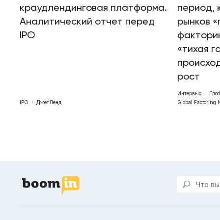
краудлендинговая платформа.
период, 
Аналитический отчет перед
рынков «
IPO
факторин
«тихая г
происхо
рост
Интервью
Гло
IPO
ДжетЛенд
Global Factoring 