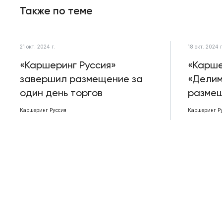
Также по теме
21 окт. 2024 г.
18 окт. 2024 г
«Каршеринг Руссия»
«Карше
завершил размещение за
«Делим
один день торгов
размещ
Каршеринг Руссия
Каршеринг Р