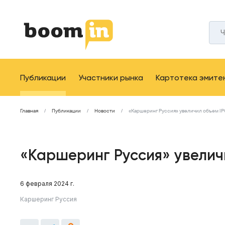
Публикации
Участники рынка
Картотека эмите
Главная
Публикации
Новости
«Каршеринг Руссия» увеличил объем I
«Каршеринг Руссия» увелич
6 февраля 2024 г.
Каршеринг Руссия