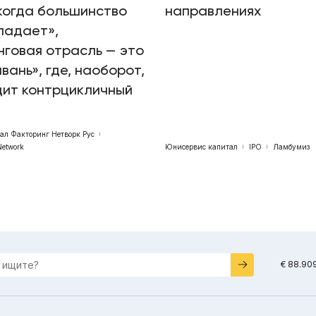
когда большинство
направлениях
падает»,
говая отрасль — это
авань», где, наоборот,
дит контрцикличный
бал Факторинг Нетворк Рус
Network
Юнисервис капитал
IPO
Ламбумиз
€ 88.90