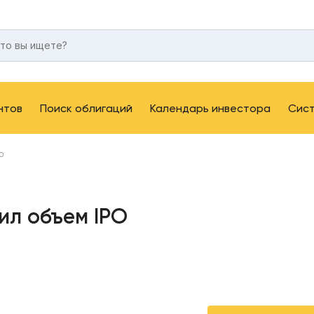
нтов
Поиск облигаций
Календарь инвестора
Сис
PO
ил объем IPO