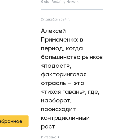
Global Factoring Network
27 декабря 2024 г.
Алексей
Примаченко: в
период, когда
большинство рынков
«падает»,
факторинговая
отрасль — это
«тихая гавань», где,
наоборот,
происходит
контрцикличный
избранное
рост
Интервью