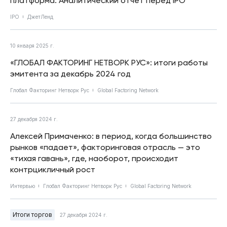
платформа. Аналитический отчет перед IPO
IPO
ДжетЛенд
10 января 2025 г.
«ГЛОБАЛ ФАКТОРИНГ НЕТВОРК РУС»: итоги работы
эмитента за декабрь 2024 год
Глобал Факторинг Нетворк Рус
Global Factoring Network
27 декабря 2024 г.
Алексей Примаченко: в период, когда большинство
рынков «падает», факторинговая отрасль — это
«тихая гавань», где, наоборот, происходит
контрцикличный рост
Интервью
Глобал Факторинг Нетворк Рус
Global Factoring Network
Итоги торгов
27 декабря 2024 г.