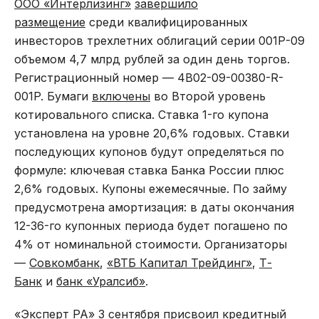
ООО «Интерлизинг»
завершило
размещение
среди квалифицированных
инвесторов трехлетних облигаций серии 001Р-09
объемом 4,7 млрд рублей за один день торгов.
Регистрационный номер — 4B02-09-00380-R-
001P. Бумаги
включены
во Второй уровень
котировального списка. Ставка 1-го купона
установлена на уровне 20,6% годовых. Ставки
последующих купонов будут определяться по
формуле: ключевая ставка Банка России плюс
2,6% годовых. Купоны ежемесячные. По займу
предусмотрена амортизация: в даты окончания
12-36-го купонных периода будет погашено по
4% от номинальной стоимости. Организаторы
—
Совкомбанк
,
«ВТБ Капитал Трейдинг»
,
Т-
Банк
и
банк «Уралсиб»
.
«Эксперт РА» 3 сентября
присвоил кредитный