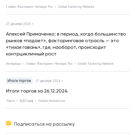
Глобал Факторинг Нетворк Рус
Global Factoring Network
27 декабря 2024 г.
Алексей Примаченко: в период, когда большинство
рынков «падает», факторинговая отрасль — это
«тихая гавань», где, наоборот, происходит
контрцикличный рост
Интервью
Глобал Факторинг Нетворк Рус
Global Factoring Network
Итоги торгов
27 декабря 2024 г.
Итоги торгов за 26.12.2024
Торги
ВДОграф
Новые технологии
Подписаться на рассылку