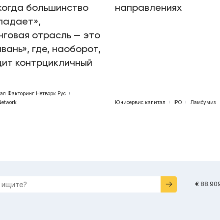
когда большинство
направлениях
падает»,
говая отрасль — это
авань», где, наоборот,
дит контрцикличный
бал Факторинг Нетворк Рус
Network
Юнисервис капитал
IPO
Ламбумиз
€ 88.90