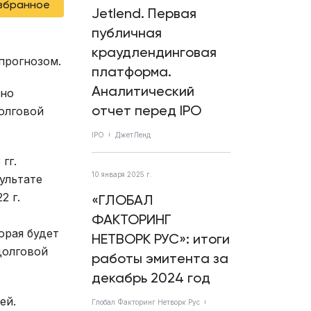
избранное
Jetlend. Первая
публичная
краудлендинговая
прогнозом.
платформа.
Аналитический
нно
отчет перед IPO
олговой
IPO
ДжетЛенд
гг.
10 января 2025 г.
ультате
2 г.
«ГЛОБАЛ
ФАКТОРИНГ
орая будет
НЕТВОРК РУС»: итоги
долговой
работы эмитента за
декабрь 2024 год
ей.
Глобал Факторинг Нетворк Рус