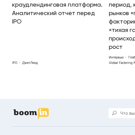
краудлендинговая платформа.
период, 
Аналитический отчет перед
рынков «
IPO
факторин
«тихая г
происхо
рост
Интервью
Гло
IPO
ДжетЛенд
Global Factoring 