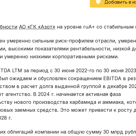
Добавить в 
обности
АО «ГК «Азот»
на уровне ruA+ со стабильным 
ен умеренно сильным риск-профилем отрасли, умере
и, высокими показателями рентабельности, низкой д
 и умеренно низкими корпоративными рисками.
TDA LTM за период с 30 июня 2022-го по 30 июня 2023 
и был ожидаем и обусловлен сокращением EBITDA в рез
твом в расчет долга выданной группой в декабре 202
 агентство. В 2024 г. начинается активная фаза
ству нового производства карбамида и аммиака, кот
новых заемных средств. Это может привести к росту 
28 г.
их облигаций компании на общую сумму 30 млрд рубл