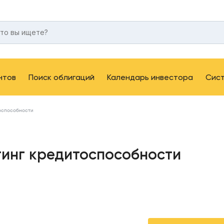
нтов
Поиск облигаций
Календарь инвестора
Сис
тоспособности
тинг кредитоспособности