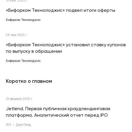
13 июн. 2023 г.
«Бифорком Текнолоджис» подвел итоги оферты
Бифорком Текнолоджис
29 мая 2023 г.
«Бифорком Текнолоджис» установил ставку купонов
по выпуску в обращении
Бифорком Текнолоджис
Коротко о главном
25 февраля 2025 г.
Jetlend. Первая публичная краудлендинговая
платформа. Аналитический отчет перед IPO
IPO
ДжетЛенд