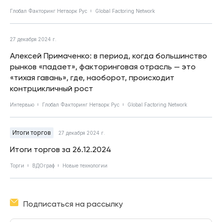
Глобал Факторинг Нетворк Рус
Global Factoring Network
27 декабря 2024 г.
Алексей Примаченко: в период, когда большинство
рынков «падает», факторинговая отрасль — это
«тихая гавань», где, наоборот, происходит
контрцикличный рост
Интервью
Глобал Факторинг Нетворк Рус
Global Factoring Network
Итоги торгов
27 декабря 2024 г.
Итоги торгов за 26.12.2024
Торги
ВДОграф
Новые технологии
Подписаться на рассылку