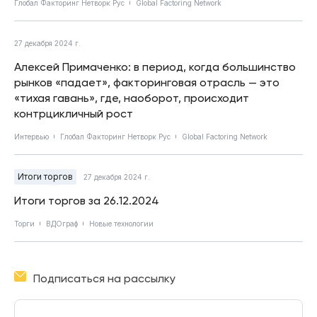
Глобал Факторинг Нетворк Рус
Global Factoring Network
27 декабря 2024 г.
Алексей Примаченко: в период, когда большинство
рынков «падает», факторинговая отрасль — это
«тихая гавань», где, наоборот, происходит
контрцикличный рост
Интервью
Глобал Факторинг Нетворк Рус
Global Factoring Network
Итоги торгов
27 декабря 2024 г.
Итоги торгов за 26.12.2024
Торги
ВДОграф
Новые технологии
Подписаться на рассылку