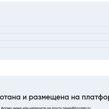
отана и размещена на платф
 форму ниже или напишите на почту
news@boomin.ru