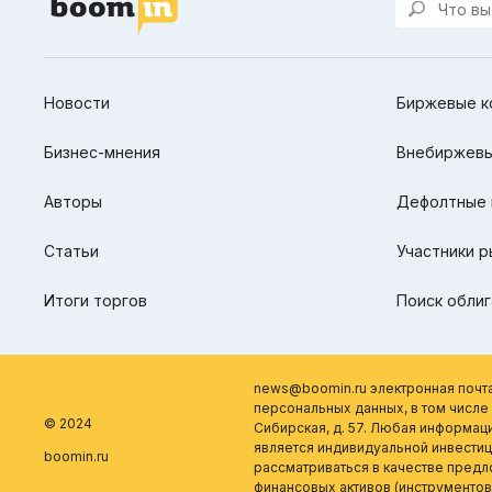
Новости
Биржевые к
Бизнес-мнения
Внебиржевы
Авторы
Дефолтные 
Статьи
Участники р
Итоги торгов
Поиск облиг
news@boomin.ru электронная почт
персональных данных, в том числе о
© 2024
Сибирская, д. 57. Любая информац
является индивидуальной инвести
boomin.ru
рассматриваться в качестве пред
финансовых активов (инструментов