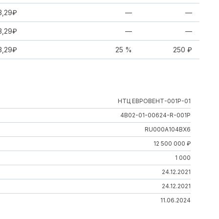
3,29₽
—
—
3,29₽
—
—
3,29₽
25 %
250 ₽
НТЦ ЕВРОВЕНТ-001Р-01
4B02-01-00624-R-001P
RU000A104BX6
12 500 000 ₽
1 000
24.12.2021
24.12.2021
11.06.2024