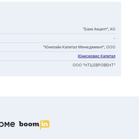
"Банк Акцепт", АО
-
"Юнилайн Капитал Менеджмент", ООО
Юнисервис Капитал
ООО "НТЦ ЕВРОВЕНТ"
орме