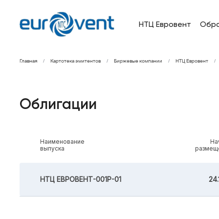
НТЦ Евровент
Обр
Главная
Картотека эмитентов
Биржевые компании
НТЦ Евровент
Облигации
Наименование
На
выпуска
размещ
НТЦ ЕВРОВЕНТ-001Р-01
24.