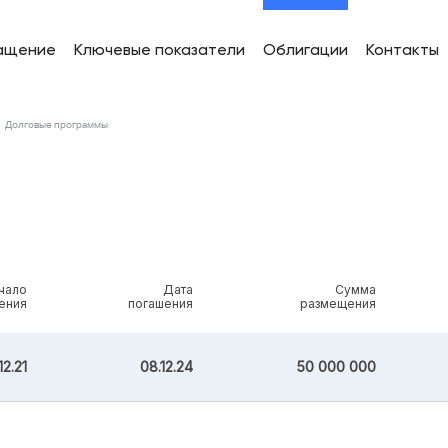
ащение
Ключевые показатели
Облигации
Контакты
Долговые программы
чало
Дата
Сумма
ения
погашения
размещения
12.21
08.12.24
50 000 000