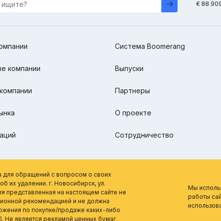
€ 88.90
омпании
Система Boomerang
е компании
Выпуски
компании
Партнеры
ынка
О проекте
аций
Сотрудничество
а для обращений с вопросом о своих
б их удалении. г. Новосибирск, ул.
Мы исполь
ия представленная на настоящем сайте не
работы сай
ционной рекомендацией и не должна
использов
ложения по покупке/продаже каких-либо
). Не является рекламой ценных бумаг.